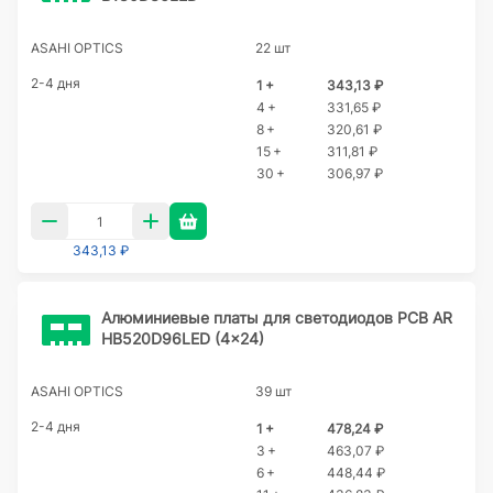
ASAHI OPTICS
22 шт
2-4 дня
1 +
343,13 ₽
4 +
331,65 ₽
8 +
320,61 ₽
15 +
311,81 ₽
30 +
306,97 ₽
343,13 ₽
Алюминиевые платы для светодиодов PCB AR
HB520D96LED (4x24)
ASAHI OPTICS
39 шт
2-4 дня
1 +
478,24 ₽
3 +
463,07 ₽
6 +
448,44 ₽