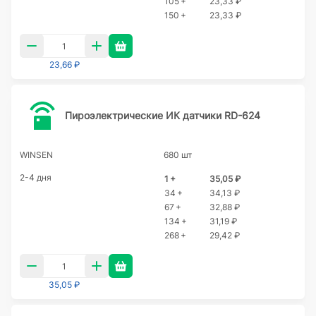
105 +
23,33 ₽
150 +
23,33 ₽
23,66 ₽
Пироэлектрические ИК датчики RD-624
WINSEN
680 шт
2-4 дня
1 +
35,05 ₽
34 +
34,13 ₽
67 +
32,88 ₽
134 +
31,19 ₽
268 +
29,42 ₽
35,05 ₽