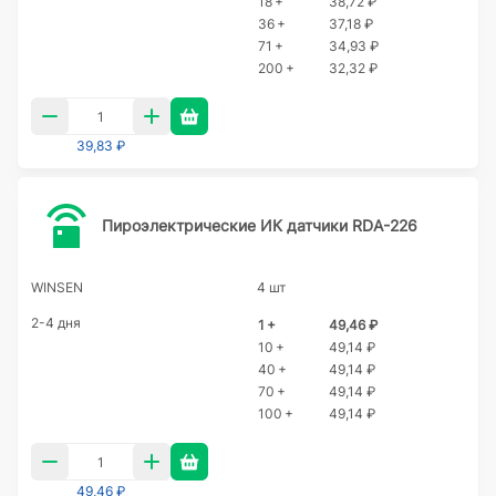
18 +
38,72 ₽
36 +
37,18 ₽
71 +
34,93 ₽
200 +
32,32 ₽
39,83 ₽
Пироэлектрические ИК датчики RDA-226
WINSEN
4 шт
2-4 дня
1 +
49,46 ₽
10 +
49,14 ₽
40 +
49,14 ₽
70 +
49,14 ₽
100 +
49,14 ₽
49,46 ₽