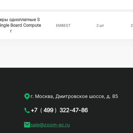
еры одноплатные S
ingle Board Compute
EMBEST
2 шт
2
r
г. Москва, Дмитровское шоссе, д. 85
+7
(
499
)
322-47-86
sale@zoom-ec.ru