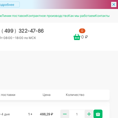
одробнее
и
Линии поставок
Контрактное производство
Как мы работаем
Контакты
7
(
499
)
322-47-86
0
0 ₽
т 08:00 – 18:00 по МСК
 поставки
Цена
Количество
-4 дня
1 +
466,29 ₽