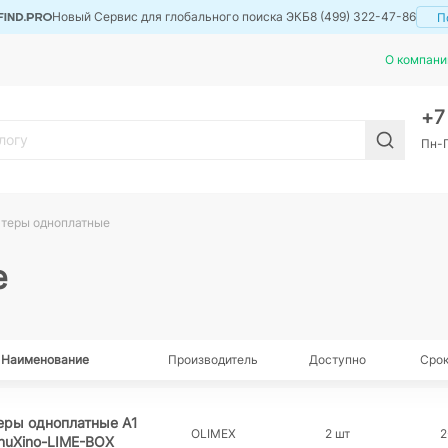
Новый Сервис для глобального поиска ЭКБ
8 (499) 322-47-86
П
О компани
+
Пн-П
теры одноплатные
е
Наименование
Производитель
Доступно
Срок
еры одноплатные A1
OLIMEX
2 шт
2
nuXino-LIME-BOX