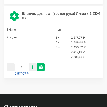
Штативы для плат (третья рука) Линза х 3 ZD-1
0Y
S-Line
1 шт
2-4 дня
1 +
2 517,07 ₽
2 +
2 486,08 ₽
3 +
2 450,62 ₽
5 +
2 417,10 ₽
9 +
2 381,64 ₽
2 517,07 ₽