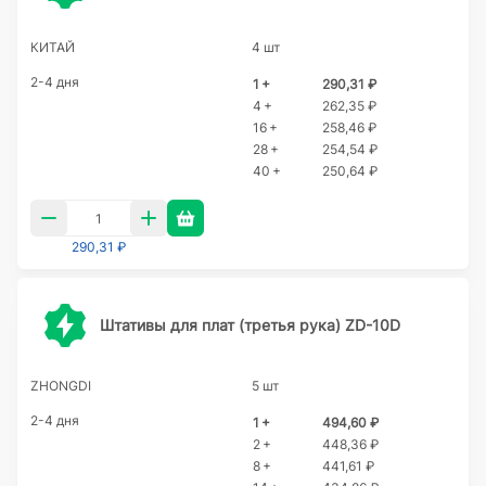
КИТАЙ
4 шт
2-4 дня
1 +
290,31 ₽
4 +
262,35 ₽
16 +
258,46 ₽
28 +
254,54 ₽
40 +
250,64 ₽
290,31 ₽
Штативы для плат (третья рука) ZD-10D
ZHONGDI
5 шт
2-4 дня
1 +
494,60 ₽
2 +
448,36 ₽
8 +
441,61 ₽