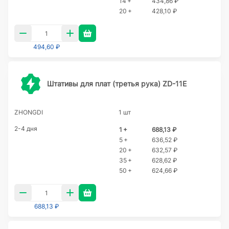
14 +
434,86 ₽
20 +
428,10 ₽
494,60 ₽
Штативы для плат (третья рука) ZD-11E
ZHONGDI
1 шт
2-4 дня
1 +
688,13 ₽
5 +
636,52 ₽
20 +
632,57 ₽
35 +
628,62 ₽
50 +
624,66 ₽
688,13 ₽