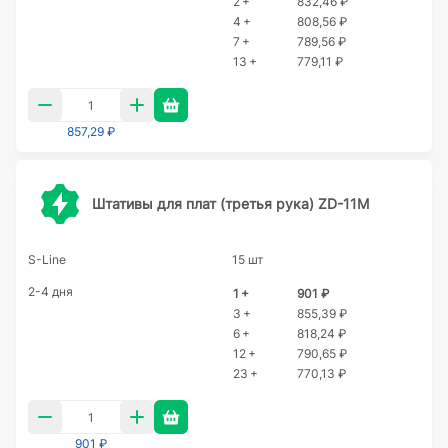
2 +
832,46 ₽
4 +
808,56 ₽
7 +
789,56 ₽
13 +
779,11 ₽
857,29 ₽
Штативы для плат (третья рука) ZD-11M
S-Line
15 шт
2-4 дня
1 +
901 ₽
3 +
855,39 ₽
6 +
818,24 ₽
12 +
790,65 ₽
23 +
770,13 ₽
901 ₽