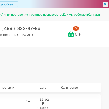
одробнее
и
Линии поставок
Контрактное производство
Как мы работаем
Контакты
7
(
499
)
322-47-86
0
0 ₽
т 08:00 – 18:00 по МСК
 поставки
Цена
Количество
1 321,02
1 +
₽
1 285,14