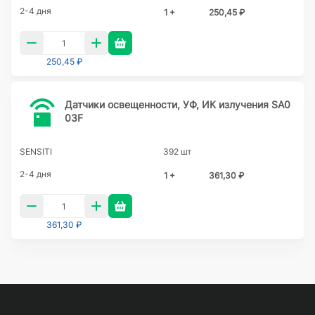
2-4 дня
1 +
250,45 ₽
250,45 ₽
Датчики освещенности, УФ, ИК излучения SA0
03F
SENSITI
392 шт
2-4 дня
1 +
361,30 ₽
361,30 ₽