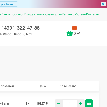
одробнее
и
Линии поставок
Контрактное производство
Как мы работаем
Контакты
7
(
499
)
322-47-86
0
0 ₽
т 08:00 – 18:00 по МСК
 поставки
Цена
Количество
-4 дня
1 +
161,97 ₽