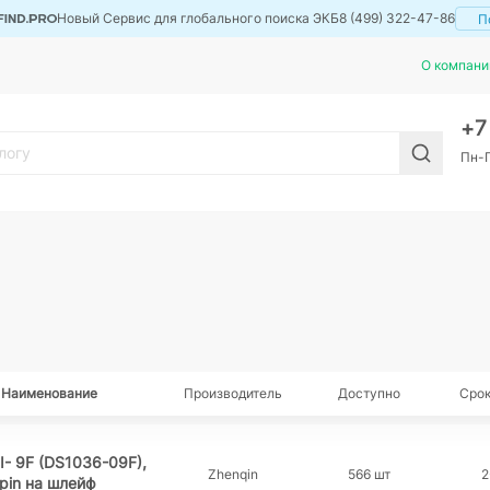
Новый Сервис для глобального поиска ЭКБ
8 (499) 322-47-86
П
О компани
+
Пн-П
Наименование
Производитель
Доступно
Срок
I- 9F (DS1036-09F),
Zhenqin
566 шт
2
 pin на шлейф