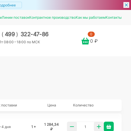
одробнее
и
Линии поставок
Контрактное производство
Как мы работаем
Контакты
7
(
499
)
322-47-86
0
0 ₽
т 08:00 – 18:00 по МСК
 поставки
Цена
Количество
1 284,34
-4 дня
1 +
₽