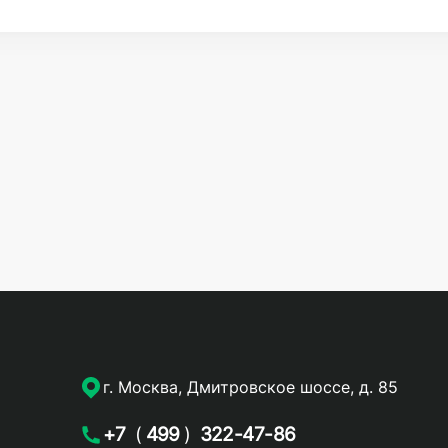
г. Москва, Дмитровское шоссе, д. 85
+7
(
499
)
322-47-86