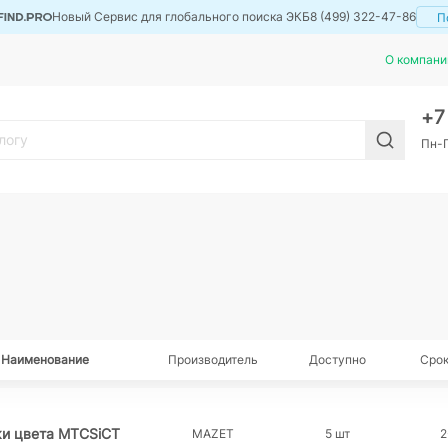
Новый Сервис для глобального поиска ЭКБ
8 (499) 322-47-86
П
О компани
+
Пн-П
Наименование
Производитель
Доступно
Срок
ки цвета MTCSiCT
MAZET
5 шт
2