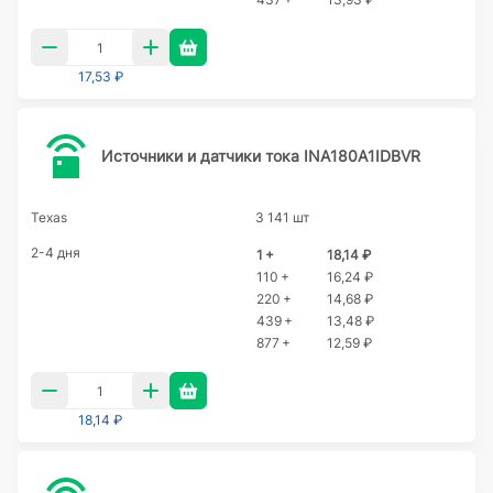
17,53 ₽
Источники и датчики тока INA180A1IDBVR
Texas
3 141 шт
2-4 дня
1 +
18,14 ₽
110 +
16,24 ₽
220 +
14,68 ₽
439 +
13,48 ₽
877 +
12,59 ₽
18,14 ₽