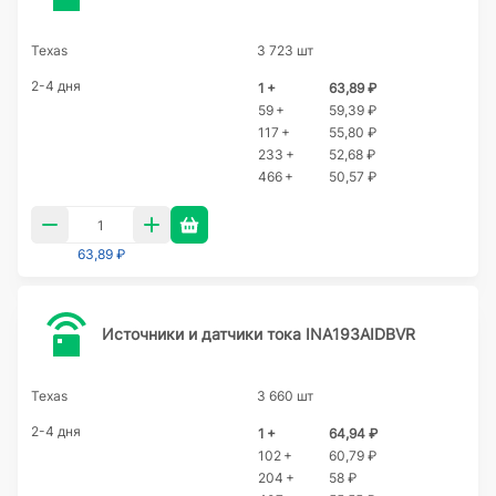
Texas
3 723 шт
2-4 дня
1 +
63,89 ₽
59 +
59,39 ₽
117 +
55,80 ₽
233 +
52,68 ₽
466 +
50,57 ₽
63,89 ₽
Источники и датчики тока INA193AIDBVR
Texas
3 660 шт
2-4 дня
1 +
64,94 ₽
102 +
60,79 ₽
204 +
58 ₽