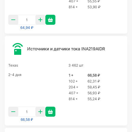
407 +
55,55 ₽
814 +
53,90 ₽
64,94 ₽
Источники и датчики тока INA219AIDR
Texas
3 462 шт
2-4 дня
1 +
66,58 ₽
102 +
62,31 ₽
204 +
59,45 ₽
407 +
56,93 ₽
814 +
55,24 ₽
66,58 ₽