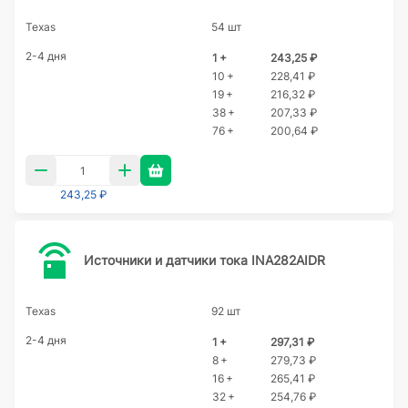
Texas
54 шт
2-4 дня
1 +
243,25 ₽
10 +
228,41 ₽
19 +
216,32 ₽
38 +
207,33 ₽
76 +
200,64 ₽
243,25 ₽
Источники и датчики тока INA282AIDR
Texas
92 шт
2-4 дня
1 +
297,31 ₽
8 +
279,73 ₽
16 +
265,41 ₽
32 +
254,76 ₽