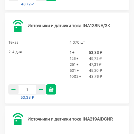
48,72 ₽
Источники и датчики тока INA138NA/3K
Texas
4 070 шт
2-4 дня
1 +
53,33 ₽
126 +
49,72 ₽
251 +
47,31 ₽
501 +
45,20 ₽
1002 +
43,76 ₽
53,33 ₽
Источники и датчики тока INA219AIDCNR