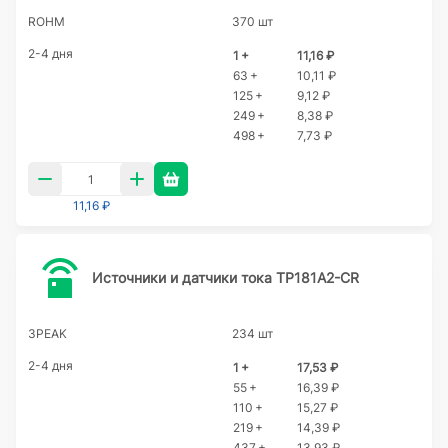
ROHM
370 шт
2-4 дня
1 +
11,16 ₽
63 +
10,11 ₽
125 +
9,12 ₽
249 +
8,38 ₽
498 +
7,73 ₽
11,16 ₽
Источники и датчики тока TP181A2-CR
3PEAK
234 шт
2-4 дня
1 +
17,53 ₽
55 +
16,39 ₽
110 +
15,27 ₽
219 +
14,39 ₽
437 +
13,93 ₽