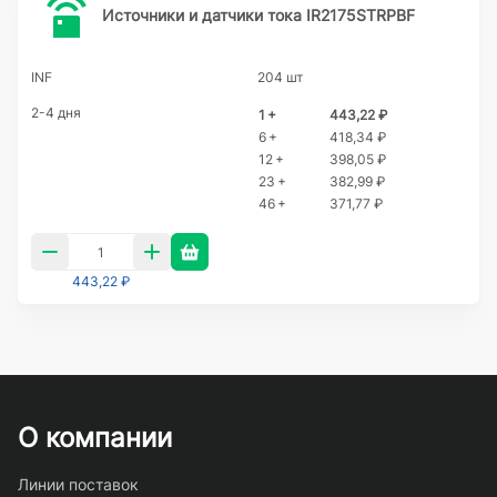
Источники и датчики тока IR2175STRPBF
INF
204 шт
2-4 дня
1 +
443,22 ₽
6 +
418,34 ₽
12 +
398,05 ₽
23 +
382,99 ₽
46 +
371,77 ₽
443,22 ₽
О компании
Линии поставок