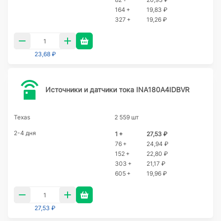
164 +
19,83 ₽
327 +
19,26 ₽
23,68 ₽
Источники и датчики тока INA180A4IDBVR
Texas
2 559 шт
2-4 дня
1 +
27,53 ₽
76 +
24,94 ₽
152 +
22,80 ₽
303 +
21,17 ₽
605 +
19,96 ₽
27,53 ₽