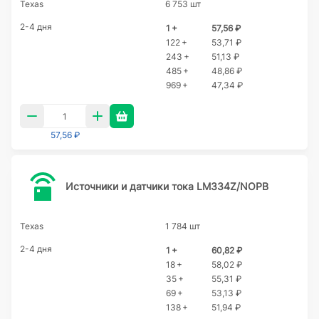
Texas
6 753 шт
2-4 дня
1 +
57,56 ₽
122 +
53,71 ₽
243 +
51,13 ₽
485 +
48,86 ₽
969 +
47,34 ₽
57,56 ₽
Источники и датчики тока LM334Z/NOPB
Texas
1 784 шт
2-4 дня
1 +
60,82 ₽
18 +
58,02 ₽
35 +
55,31 ₽
69 +
53,13 ₽
138 +
51,94 ₽