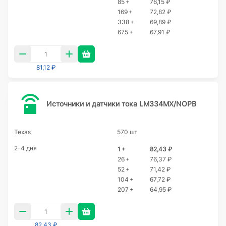
85 +
76,15 ₽
169 +
72,82 ₽
338 +
69,89 ₽
675 +
67,91 ₽
81,12 ₽
Источники и датчики тока LM334MX/NOPB
Texas
570 шт
2-4 дня
1 +
82,43 ₽
26 +
76,37 ₽
52 +
71,42 ₽
104 +
67,72 ₽
207 +
64,95 ₽
82,43 ₽