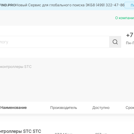
Новый Сервис для глобального поиска ЭКБ
8 (499) 322-47-86
П
О компани
+
Пн-П
контроллеры STC
Наименование
Производитель
Доступно
Срок
нтроллеры STC STC