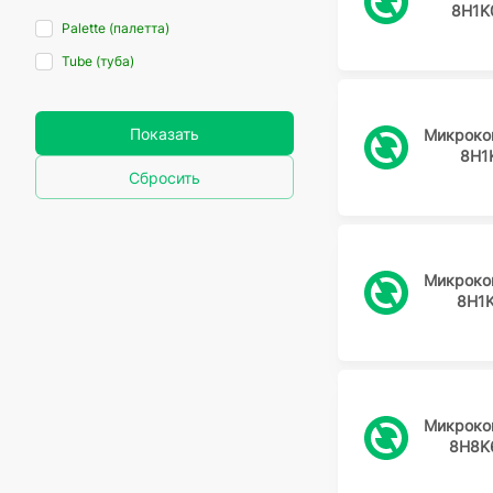
8H1K
Palette (палетта)
Tube (туба)
Показать
Микроко
8H1
Сбросить
Микроко
8H1
Микроко
8H8K