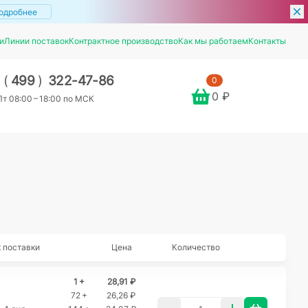
одробнее
и
Линии поставок
Контрактное производство
Как мы работаем
Контакты
7
(
499
)
322-47-86
0
0 ₽
т 08:00 – 18:00 по МСК
 поставки
Цена
Количество
1 +
28,91 ₽
72 +
26,26 ₽