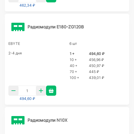
462,34 ₽
Радиомодули E180-ZG120B
EBYTE
6 шт
2-4 дня
1 +
494,60 ₽
10 +
456,96 ₽
40 +
450,97 ₽
70 +
445 ₽
100 +
439,01 ₽
494,60 ₽
Радиомодули N10X