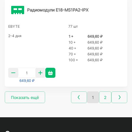
Радиомодули E18-MS1PA2-IPX
EBYTE
77 шт
2-4 дня
1 +
649,60 ₽
10 +
649,60 ₽
40 +
649,60 ₽
70 +
649,60 ₽
100 +
649,60 ₽
649,60 ₽
Показать ещё
1
2