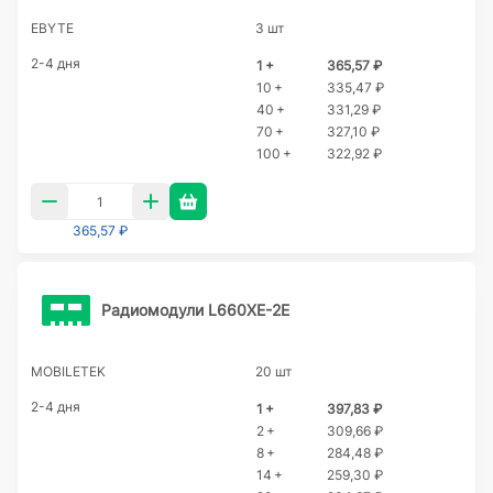
EBYTE
3 шт
2-4 дня
1 +
365,57 ₽
10 +
335,47 ₽
40 +
331,29 ₽
70 +
327,10 ₽
100 +
322,92 ₽
365,57 ₽
Радиомодули L660XE-2E
MOBILETEK
20 шт
2-4 дня
1 +
397,83 ₽
2 +
309,66 ₽
8 +
284,48 ₽
14 +
259,30 ₽