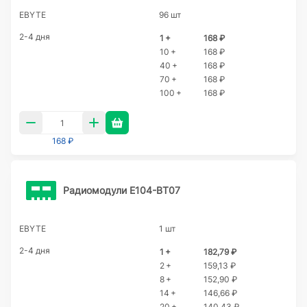
EBYTE
96 шт
2-4 дня
1 +
168 ₽
10 +
168 ₽
40 +
168 ₽
70 +
168 ₽
100 +
168 ₽
168 ₽
Радиомодули E104-BT07
EBYTE
1 шт
2-4 дня
1 +
182,79 ₽
2 +
159,13 ₽
8 +
152,90 ₽
14 +
146,66 ₽
20 +
140,43 ₽