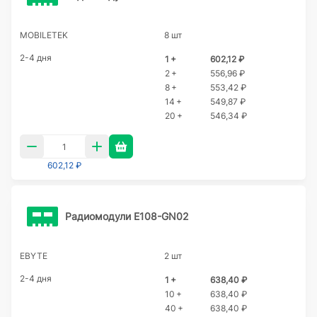
MOBILETEK
8 шт
2-4 дня
1 +
602,12 ₽
2 +
556,96 ₽
8 +
553,42 ₽
14 +
549,87 ₽
20 +
546,34 ₽
602,12 ₽
Радиомодули E108-GN02
EBYTE
2 шт
2-4 дня
1 +
638,40 ₽
10 +
638,40 ₽
40 +
638,40 ₽