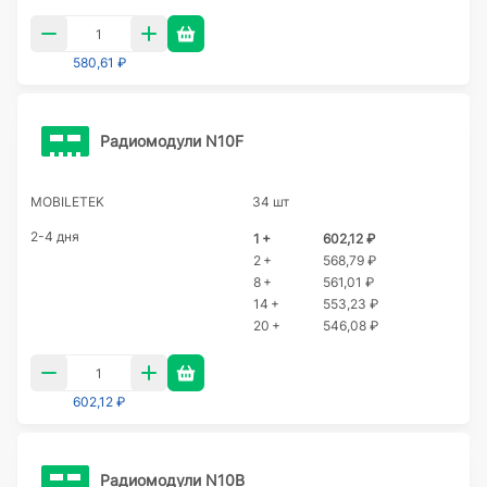
580,61 ₽
Радиомодули N10F
MOBILETEK
34 шт
2-4 дня
1 +
602,12 ₽
2 +
568,79 ₽
8 +
561,01 ₽
14 +
553,23 ₽
20 +
546,08 ₽
602,12 ₽
Радиомодули N10B