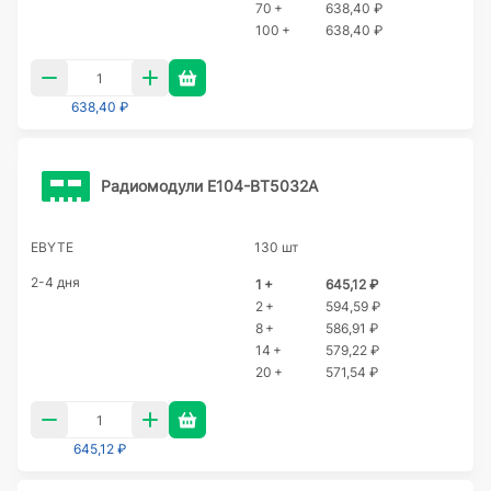
70 +
638,40 ₽
100 +
638,40 ₽
638,40 ₽
Радиомодули E104-BT5032A
EBYTE
130 шт
2-4 дня
1 +
645,12 ₽
2 +
594,59 ₽
8 +
586,91 ₽
14 +
579,22 ₽
20 +
571,54 ₽
645,12 ₽