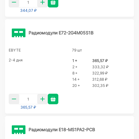
344,07 ₽
Радиомодули E72-2G4M05S1B
EBYTE
79 шт
2-4 дня
1 +
365,57 ₽
2 +
333,32 ₽
8 +
322,99 ₽
14 +
312,68 ₽
20 +
302,35 ₽
365,57 ₽
Радиомодули E18-MS1PA2-PCB