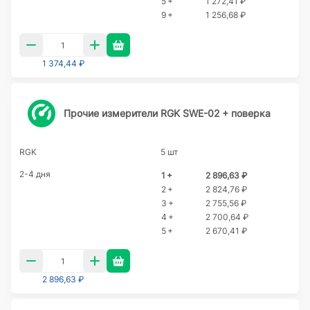
5 +
1 272,41 ₽
9 +
1 256,68 ₽
1 374,44 ₽
Прочие измерители RGK SWE-02 + поверка
RGK
5 шт
2-4 дня
1 +
2 896,63 ₽
2 +
2 824,76 ₽
3 +
2 755,56 ₽
4 +
2 700,64 ₽
5 +
2 670,41 ₽
2 896,63 ₽