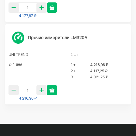
4 177,87 ₽
Прочие измерители LM320A
UNI TREND
2 шт
2-4 дня
1 +
4 216,96 ₽
2 +
4 117,25 ₽
3 +
4 021,25 ₽
4 216,96 ₽