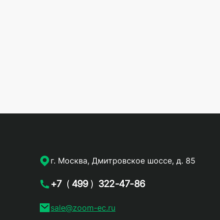
г. Москва, Дмитровское шоссе, д. 85
+7
(
499
)
322-47-86
sale@zoom-ec.ru