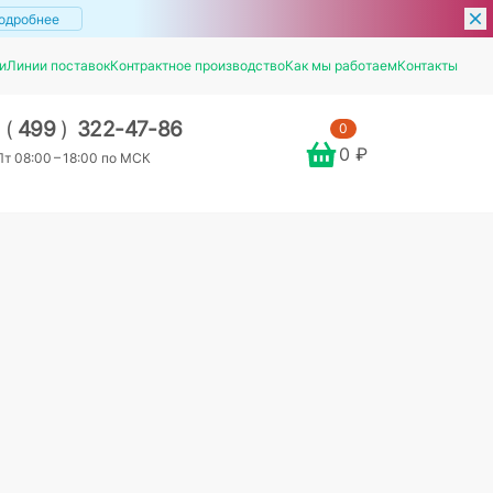
одробнее
и
Линии поставок
Контрактное производство
Как мы работаем
Контакты
7
(
499
)
322-47-86
0
0 ₽
т 08:00 – 18:00 по МСК