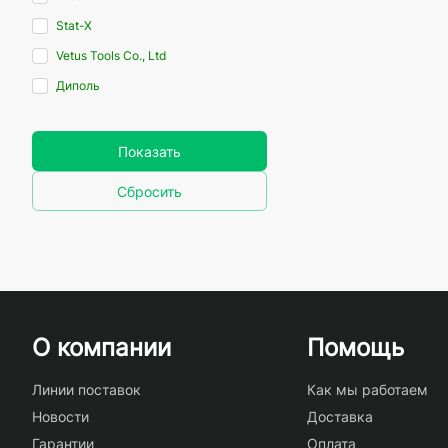
Stat-X
Vetus Tools Co., Ltd
Диполь
Показать
Сбросить
О компании
Помощь
Линии поставок
Как мы работаем
Новости
Доставка
Гарантии
Оплата