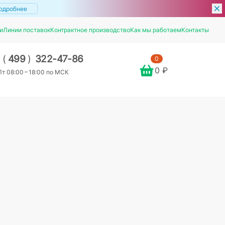
одробнее
и
Линии поставок
Контрактное производство
Как мы работаем
Контакты
7
(
499
)
322-47-86
0
0 ₽
т 08:00 – 18:00 по МСК