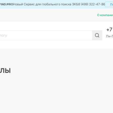
Новый Сервис для глобального поиска ЭКБ
8 (499) 322-47-86
П
О компани
+
Пн-П
алы