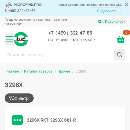
Новый Сервис для глобального поиска ЭКБ
8 (499) 322-47-86
Подробнее
Продажа электронных компонентов оптом
г. Красноярск
и в розницу
0
+7
(
499
)
322-47-86
Пн-Пт 08:00 – 18:00 по МСК
Главная
Каталог товаров
Прочее
3296X
3296X
Фильтр
3296X RKT-3296X-681-R