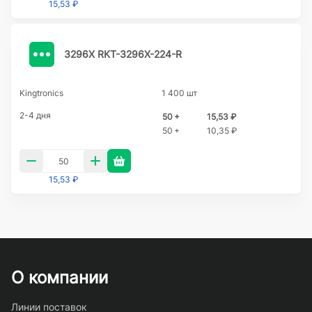
15,53 ₽
3296X RKT-3296X-224-R
Kingtronics
1 400 шт
2-4 дня
50 +
15,53 ₽
50 +
10,35 ₽
15,53 ₽
О компании
Линии поставок