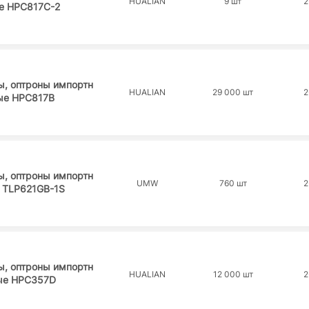
HUALIAN
9 шт
2
е HPC817C-2
ы, оптроны импортн
HUALIAN
29 000 шт
2
ые HPC817B
ы, оптроны импортн
UMW
760 шт
2
 TLP621GB-1S
ы, оптроны импортн
HUALIAN
12 000 шт
2
ые HPC357D