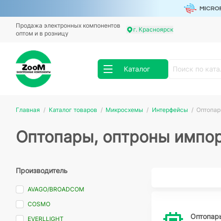
Продажа электронных компонентов
г. Красноярск
оптом и в розницу
Каталог
Главная
Каталог товаров
Микросхемы
Интерфейсы
Оптопар
Оптопары, оптроны импо
Производитель
AVAGO/BROADCOM
COSMO
Оптопар
EVERLLIGHT