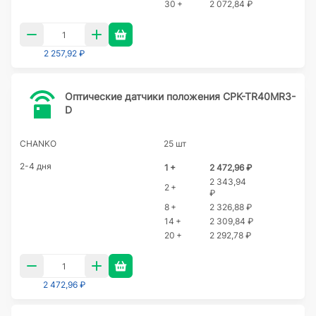
30 +
2 072,84 ₽
2 257,92 ₽
Оптические датчики положения CPK-TR40MR3-
D
CHANKO
25 шт
2-4 дня
1 +
2 472,96 ₽
2 343,94
2 +
₽
8 +
2 326,88 ₽
14 +
2 309,84 ₽
20 +
2 292,78 ₽
2 472,96 ₽