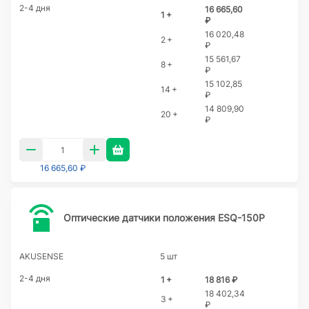
2-4 дня
16 665,60
1 +
₽
16 020,48
2 +
₽
15 561,67
8 +
₽
15 102,85
14 +
₽
14 809,90
20 +
₽
16 665,60 ₽
Оптические датчики положения ESQ-150P
AKUSENSE
5 шт
2-4 дня
1 +
18 816 ₽
18 402,34
3 +
₽