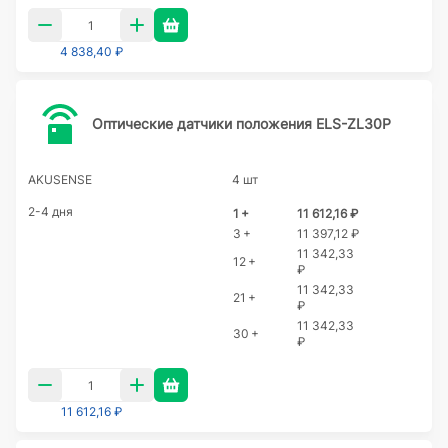
4 838,40 ₽
Оптические датчики положения ELS-ZL30P
AKUSENSE
4 шт
2-4 дня
1 +
11 612,16 ₽
3 +
11 397,12 ₽
11 342,33
12 +
₽
11 342,33
21 +
₽
11 342,33
30 +
₽
11 612,16 ₽