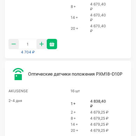
4 670,40
8 +
₽
4 670,40
14 +
₽
4 670,40
20 +
₽
4 704 ₽
Оптические датчики положения PXM18-D10P
AKUSENSE
16 шт
2-4 дня
4 838,40
1 +
₽
2 +
4 679,25 ₽
8 +
4 679,25 ₽
14 +
4 679,25 ₽
20 +
4 679,25 ₽